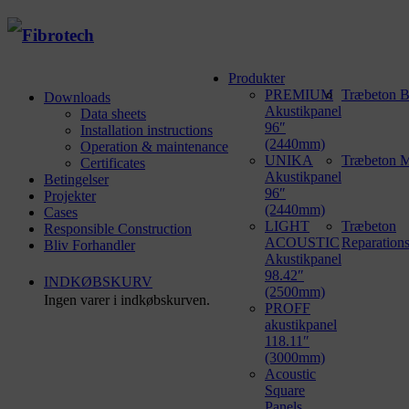
Produkter
PREMIUM
Træbeton B
Downloads
Akustikpanel
Data sheets
96″
Installation instructions
(2440mm)
Operation & maintenance
UNIKA
Træbeton M
Certificates
Akustikpanel
Betingelser
96″
Projekter
(2440mm)
Cases
LIGHT
Træbeton
Responsible Construction
ACOUSTIC
Reparation
Bliv Forhandler
Akustikpanel
98.42″
INDKØBSKURV
(2500mm)
Ingen varer i indkøbskurven.
PROFF
akustikpanel
118.11″
(3000mm)
Acoustic
Square
Panels