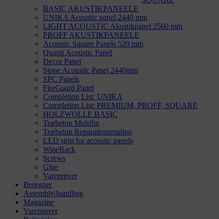
BASIC AKUSTIKPANEELE
UNIKA Acoustic panel 2440 mm
LIGHT ACOUSTIC Akustikpanel 2500 mm
PROFF AKUSTIKPANEELE
Acoustic Square Panels 520 mm
Quanti Acoustic Panel
Decor Panel
Stone Acoustic Panel 2440mm
SPC Panels
FireGuard Panel
Completion List: UNIKA
Completion List: PREMIUM, PROFF, SQUARE
HOLZWOLLE BASIC
Træbeton Multifin
Træbeton Reparationsmaling
LED strip for acoustic panels
WineRack
Screws
Glue
Vareprøver
Beregner
Assembly/handling
Magazine
Vareprøver