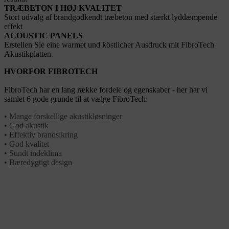
TRÆBETON I HØJ KVALITET
Stort udvalg af brandgodkendt træbeton med stærkt lyddæmpende
effekt
ACOUSTIC PANELS
Erstellen Sie eine warmet und köstlicher Ausdruck mit FibroTech
Akustikplatten
.
HVORFOR FIBROTECH
FibroTech har en lang række fordele og egenskaber - her har vi
samlet 6 gode grunde til at vælge FibroTech:
• Mange forskellige akustikløsninger
• God akustik
• Effektiv brandsikring
• God kvalitet
• Sundt indeklima
• Bæredygtigt design