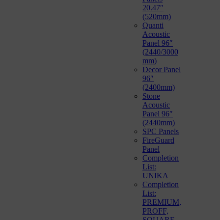
20.47″
(520mm)
Quanti
Acoustic
Panel 96″
(2440/3000
mm)
Decor Panel
96″
(2400mm)
Stone
Acoustic
Panel 96″
(2440mm)
SPC Panels
FireGuard
Panel
Completion
List:
UNIKA
Completion
List:
PREMIUM,
PROFF,
SQUARE