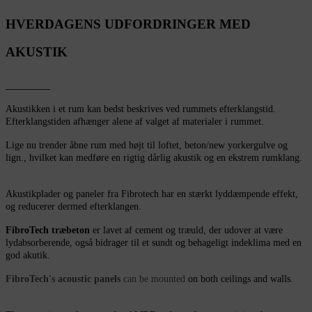
HVERDAGENS UDFORDRINGER MED
AKUSTIK
________
Akustikken i et rum kan bedst beskrives ved rummets efterklangstid.
Efterklangstiden afhænger alene af valget af materialer i rummet.
Lige nu trender åbne rum med højt til loftet, beton/new yorkergulve og
lign., hvilket kan medføre en rigtig dårlig akustik og en ekstrem rumklang.
Akustikplader og paneler fra Fibrotech har en stærkt lyddæmpende effekt,
og reducerer dermed efterklangen.
FibroTech træbeton
er lavet af cement og træuld, der udover at være
lydabsorberende, også bidrager til et sundt og behageligt indeklima med en
god akutik.
FibroTech's
acoustic panels
can be mounted
on both ceilings and walls.