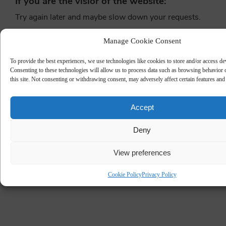
Manage Cookie Consent
To provide the best experiences, we use technologies like cookies to store and/or access de
Consenting to these technologies will allow us to process data such as browsing behavior
this site. Not consenting or withdrawing consent, may adversely affect certain features and
Accept
Deny
READ OUR ACOUSTIC MAGAZINE
View preferences
________
Cookie Policy
Privacy Policy
Tænk akustik ind i dit projekt fra starten - eller se hvor let
– or see
how it can easily be improved
kan forbedres i FibroTech
akustikmagasin.
Få ideer og find inspiration.